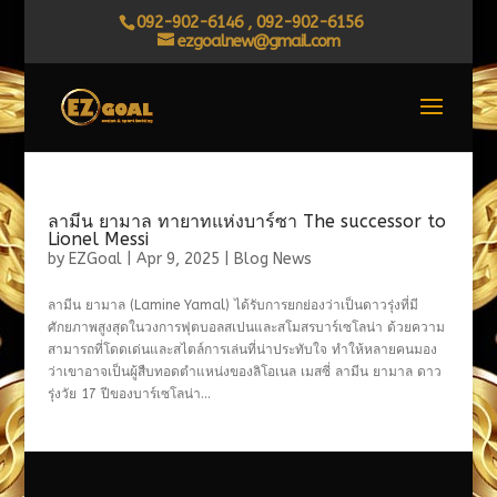
092-902-6146 , 092-902-6156
ezgoalnew@gmail.com
ลามีน ยามาล ทายาทแห่งบาร์ซา The successor to
Lionel Messi
by
EZGoal
|
Apr 9, 2025
|
Blog News
ลามีน ยามาล (Lamine Yamal) ได้รับการยกย่องว่าเป็นดาวรุ่งที่มี
ศักยภาพสูงสุดในวงการฟุตบอลสเปนและสโมสรบาร์เซโลน่า ด้วยความ
สามารถที่โดดเด่นและสไตล์การเล่นที่น่าประทับใจ ทำให้หลายคนมอง
ว่าเขาอาจเป็นผู้สืบทอดตำแหน่งของลิโอเนล เมสซี่ ลามีน ยามาล ดาว
รุ่งวัย 17 ปีของบาร์เซโลน่า...