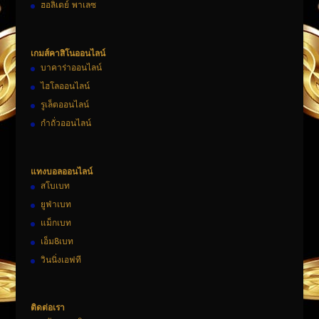
ฮอลิเดย์ พาเลซ
เกมส์คาสิโนออนไลน์
บาคาร่าออนไลน์
ไฮโลออนไลน์
รูเล็ตออนไลน์
กำถั่วออนไลน์
แทงบอลออนไลน์
สโบเบท
ยูฟ่าเบท
แม็กเบท
เอ็ม8เบท
วินนิ่งเอฟที
ติดต่อเรา