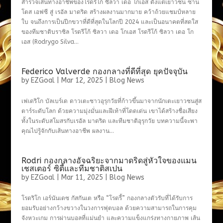
สำรวจเส้นทางอาชีพของโรดรีโก้ ซิลวา เดอ โกเอส ตั้งแต่เยาวชน ซาน
โตส เอฟซี สู่ เรอัล มาดริด สร้างผลงานมากมาย คว้าถ้วยแชมป์หลาย
ใบ จนถึงการเป็นปีกขวาที่ดีที่สุดในโลกปี 2024 และเป็นอนาคตที่สดใส
ของทีมชาติบราซิล โรดรีโก้ ซิลวา เดอ โกเอส โรดรีโก้ ซิลวา เดอ โก
เอส (Rodrygo Silva...
Federico Valverde กองกลางที่ดีที่สุด ยุคปัจจุบัน
by
EZGoal
|
Mar 12, 2025
|
Blog News
เฟเดริโก บัลเบร์เด ดาวเตะชาวอุรุกวัยที่ก้าวขึ้นมาจากนักเตะเยาวชนสู่ส
ตาร์ระดับโลก ด้วยความมุ่งมั่นและฝีเท้าที่โดดเด่น เขาได้สร้างชื่อเสียง
ทั้งในระดับสโมสรกับเรอัล มาดริด และทีมชาติอุรุกวัย บทความนี้จะพา
คุณไปรู้จักกับเส้นทางอาชีพ ผลงาน...
Rodri กองกลางอัจฉริยะจากมาดริดสู่หัวใจของแมน
เชสเตอร์ ซิตี้และทีมชาติสเปน
by
EZGoal
|
Mar 11, 2025
|
Blog News
โรดริโก เอร์นันเดซ กัสกันเต หรือ “โรดรี้” กองกลางตัวรับที่ได้รับการ
ยอมรับอย่างกว้างขวางในวงการฟุตบอล ด้วยความสามารถในการคุม
จังหวะเกม การผ่านบอลที่แม่นยำ และความแข็งแกร่งทางกายภาพ เส้น