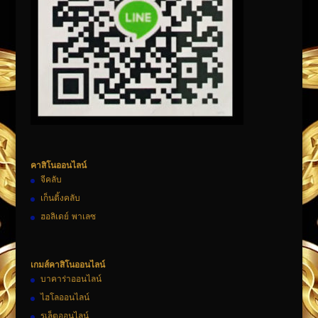
คาสิโนออนไลน์
จีคลับ
เก็นติ้งคลับ
ฮอลิเดย์ พาเลซ
เกมส์คาสิโนออนไลน์
บาคาร่าออนไลน์
ไฮโลออนไลน์
รูเล็ตออนไลน์