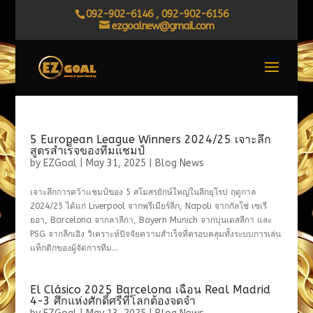
092-902-6146 , 092-902-6156
ezgoalnew@gmail.com
5 European League Winners 2024/25 เจาะลึก
สูตรสำเร็จของทีมแชมป์
by
EZGoal
|
May 31, 2025
|
Blog News
เจาะลึกการคว้าแชมป์ของ 5 สโมสรยักษ์ใหญ่ในลีกยุโรป ฤดูกาล
2024/25 ได้แก่ Liverpool จากพรีเมียร์ลีก, Napoli จากกัลโช่ เซเรี
ยอา, Barcelona จากลาลีกา, Bayern Munich จากบุนเดสลีกา และ
PSG จากลีกเอิง วิเคราะห์ปัจจัยความสำเร็จที่ครอบคลุมทั้งระบบการเล่น
แท็กติกของผู้จัดการทีม...
El Clásico 2025 Barcelona เฉือน Real Madrid
4-3 ศึกแห่งศักดิ์ศรีที่โลกต้องจดจำ