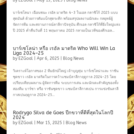
by
EZGoal
|
May 13, 2025
|
Blog News
บาร์เซโลนา เฉือนชนะ เรอัล มาดริด 4-3 ในเอล กลาซิโก้ 2025 แบบ
สุดมันส์ ด้วยการคัมแบ็กสุดระทึก พร้อมสรุปผลงานนักเตะ กลยุทธ์ผู้
จัดการทีม และสถานการณ์ลาลีกาปัจจุบัน ศึกเอล กลาซิโก้ที่ยิ่งใหญ่แห่ง
ปี 2025 ค่ำคืนวันที่ 11 พฤษภาคม 2025 กลายเป็นเวทีของศึกเอล...
บาร์เซโลน่า หรือ เรอัล มาดริด Who Will Win La
Liga 2024–25
by
EZGoal
|
Apr 6, 2025
|
Blog News
วิเคราะห์โอกาสของ 2 ทีมยักษ์ใหญ่ เจ้าบุญทุ่ม บาร์เซโลน่าและ ราชัน
ชุดขาว เรอัล มาดริดในการคว้าแชมป์ลาลีกาฤดูกาล 2024-25 โดย
เปรียบเทียบผลงาน ผู้จัดการทีม ระบบการเล่น และนักเตะสำคัญของทั้ง
สองทีม บาร์ซา หรือ ราชันชุดขาว แชมป์ลาลีกาสเปน การแข่งขันลาลี
กาสเปนฤดูกาล 2024-25...
Rodrygo Silva de Goes ปีกขวาที่ดีที่สุดในโลกปี
2024​
by
EZGoal
|
Mar 15, 2025
|
Blog News