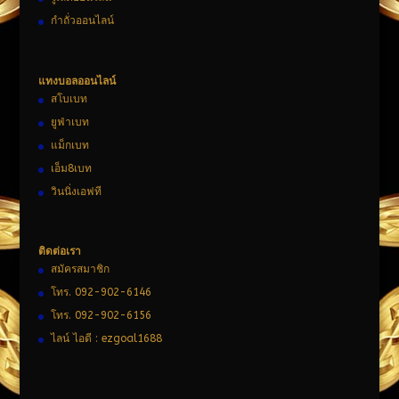
กำถั่วออนไลน์
แทงบอลออนไลน์
สโบเบท
ยูฟ่าเบท
แม็กเบท
เอ็ม8เบท
วินนิ่งเอฟที
ติดต่อเรา
สมัครสมาชิก
โทร. 092-902-6146
โทร. 092-902-6156
ไลน์ ไอดี : ezgoal1688