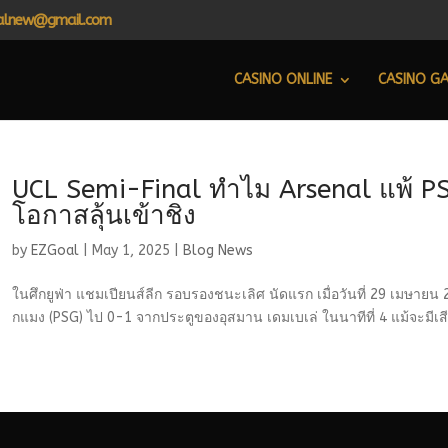
alnew@gmail.com
CASINO ONLINE
CASINO G
UCL Semi-Final ทำไม Arsenal แพ้ PS
โอกาสลุ้นเข้าชิง
by
EZGoal
|
May 1, 2025
|
Blog News
ในศึกยูฟ่า แชมเปียนส์ลีก รอบรองชนะเลิศ นัดแรก เมื่อวันที่ 29 เมษายน 
กแมง (PSG) ไป 0-1 จากประตูของอุสมาน เดมเบเล่ ในนาทีที่ 4 แม้จะมีเสีย