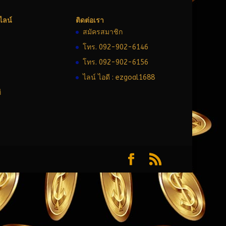
ลน์
ติดต่อเรา
สมัครสมาชิก
โทร. 092-902-6146
โทร. 092-902-6156
ไลน์ ไอดี : ezgoal1688
ี