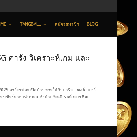
AME
TANGBALL
สมัครสมาชิก
BLOG
G คารัง วิเคราะห์เกม และ
2025 อาร์เซน่อลเปิดบ้านพ่ายให้กับปารีส แซงต์-แชร์
งเชียร์จากแฟนบอลเจ้าบ้านที่เอมิเรตส์ สเตเดียม...