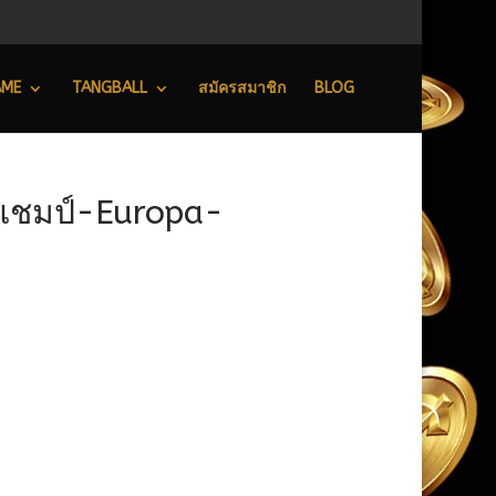
AME
TANGBALL
สมัครสมาชิก
BLOG
แชมป์-Europa-