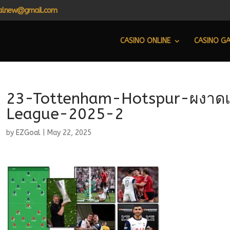
alnew@gmail.com
CASINO ONLINE
CASINO G
23-Tottenham-Hotspur-ผงาด
League-2025-2
by
EZGoal
|
May 22, 2025