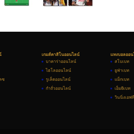
์
เกมส์คาสิโนออนไลน์
แทงบอลออนไ
บาคาร่าออนไลน์
สโบเบท
ไฮโลออนไลน์
ยูฟ่าเบท
เลซ
รูเล็ตออนไลน์
แม็กเบท
กำถั่วออนไลน์
เอ็ม8เบท
วินนิ่งเอฟท