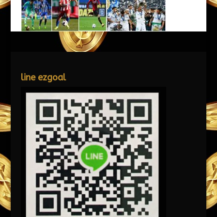
line ezgoal