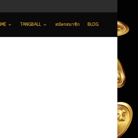
AME
TANGBALL
สมัครสมาชิก
BLOG