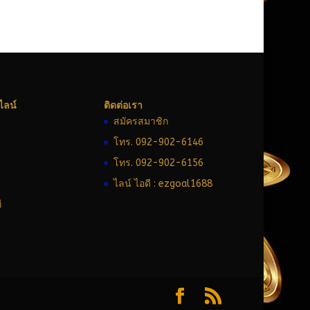
ลน์
ติดต่อเรา
สมัครสมาชิก
โทร. 092-902-6146
โทร. 092-902-6156
ไลน์ ไอดี : ezgoal1688
ี