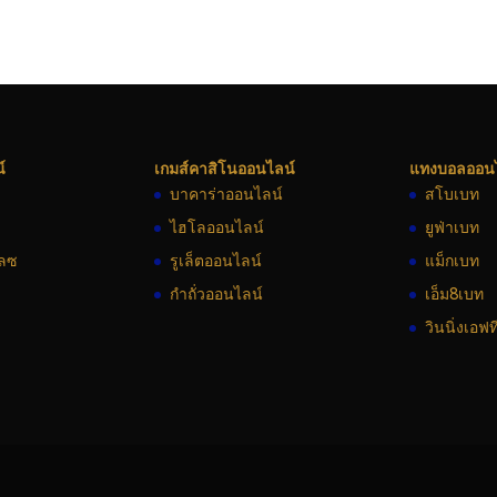
์
เกมส์คาสิโนออนไลน์
แทงบอลออนไ
บาคาร่าออนไลน์
สโบเบท
ไฮโลออนไลน์
ยูฟ่าเบท
เลซ
รูเล็ตออนไลน์
แม็กเบท
กำถั่วออนไลน์
เอ็ม8เบท
วินนิ่งเอฟท