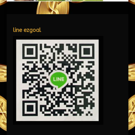
line ezgoal