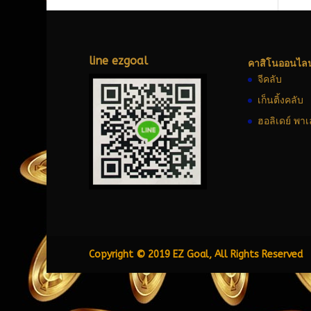
line ezgoal
คาสิโนออนไลน
จีคลับ
เก็นติ้งคลับ
ฮอลิเดย์ พา
Copyright © 2019 EZ Goal, All Rights Reserved