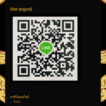
line ezgoal
คาสิโนออนไลน์
จีคลับ