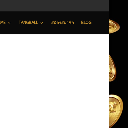
AME
TANGBALL
สมัครสมาชิก
BLOG