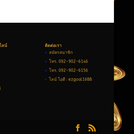
ลน์
ติดต่อเรา
สมัครสมาชิก
โทร. 092-902-6146
โทร. 092-902-6156
ไลน์ ไอดี : ezgoal1688
ี