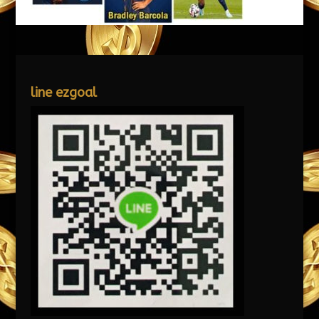
line ezgoal