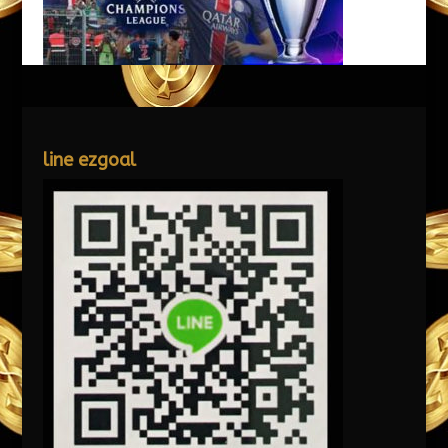
line ezgoal