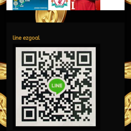
line ezgoal