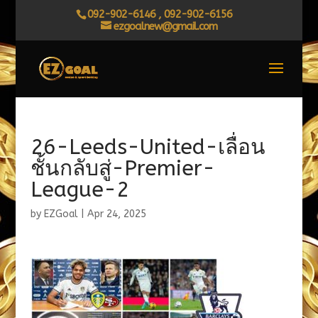
092-902-6146 , 092-902-6156
ezgoalnew@gmail.com
26-Leeds-United-เลื่อน
ชั้นกลับสู่-Premier-
League-2
by
EZGoal
|
Apr 24, 2025