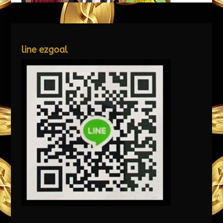
line ezgoal