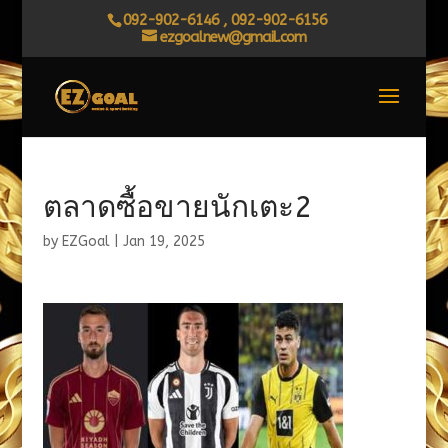
092-902-6146 , 092-902-6156
ezgoalnew@gmail.com
ตลาดซื้อขายนักเตะ2
by
EZGoal
|
Jan 19, 2025