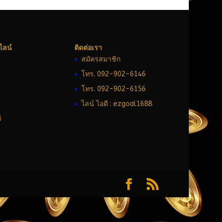
ลน์
ติดต่อเรา
สมัครสมาชิก
โทร. 092-902-6146
โทร. 092-902-6156
ไลน์ ไอดี : ezgoal1688
ี