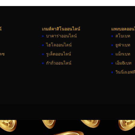
์
เกมส์คาสิโนออนไลน์
แทงบอลออนไ
บาคาร่าออนไลน์
สโบเบท
ไฮโลออนไลน์
ยูฟ่าเบท
เลซ
รูเล็ตออนไลน์
แม็กเบท
กำถั่วออนไลน์
เอ็ม8เบท
วินนิ่งเอฟท