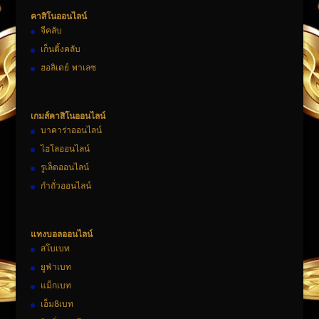
คาสิโนออนไลน์
จีคลับ
เก็นติ้งคลับ
ฮอลิเดย์ พาเลซ
เกมส์คาสิโนออนไลน์
บาคาร่าออนไลน์
ไฮโลออนไลน์
รูเล็ตออนไลน์
กำถั่วออนไลน์
แทงบอลออนไลน์
สโบเบท
ยูฟ่าเบท
แม็กเบท
เอ็ม8เบท