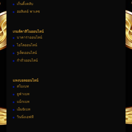
เก็นติ้งคลับ
ฮอลิเดย์ พาเลซ
เกมส์คาสิโนออนไลน์
บาคาร่าออนไลน์
ไฮโลออนไลน์
รูเล็ตออนไลน์
กำถั่วออนไลน์
แทงบอลออนไลน์
สโบเบท
ยูฟ่าเบท
แม็กเบท
เอ็ม8เบท
วินนิ่งเอฟที