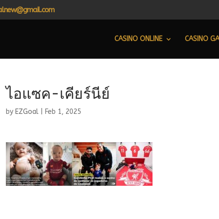
alnew@gmail.com
CASINO ONLINE
CASINO G
ไอแซค-เคียร์นีย์
by
EZGoal
|
Feb 1, 2025