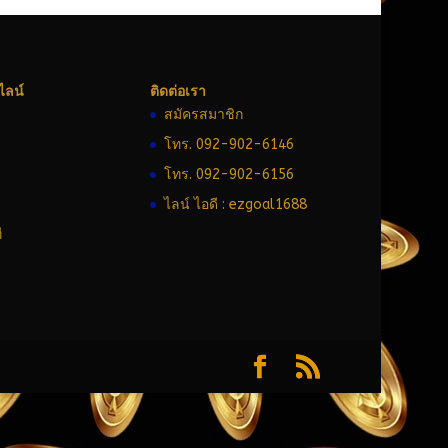
ลน์
ติดต่อเรา
สมัครสมาชิก
โทร. 092-902-6146
โทร. 092-902-6156
ไลน์ ไอดี : ezgoal1688
ี