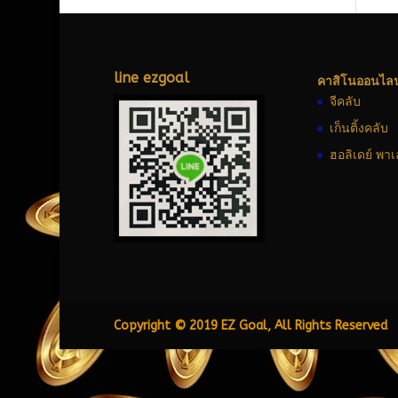
line ezgoal
คาสิโนออนไลน
จีคลับ
เก็นติ้งคลับ
ฮอลิเดย์ พา
Copyright © 2019 EZ Goal, All Rights Reserved