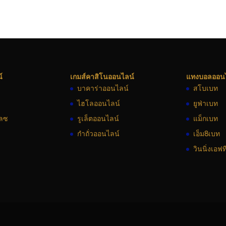
์
เกมส์คาสิโนออนไลน์
แทงบอลออนไ
บาคาร่าออนไลน์
สโบเบท
ไฮโลออนไลน์
ยูฟ่าเบท
เลซ
รูเล็ตออนไลน์
แม็กเบท
กำถั่วออนไลน์
เอ็ม8เบท
วินนิ่งเอฟท