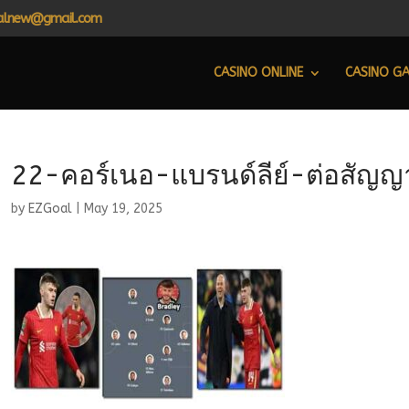
alnew@gmail.com
CASINO ONLINE
CASINO G
22-คอร์เนอ-แบรนด์ลีย์-ต่อสัญ
by
EZGoal
|
May 19, 2025