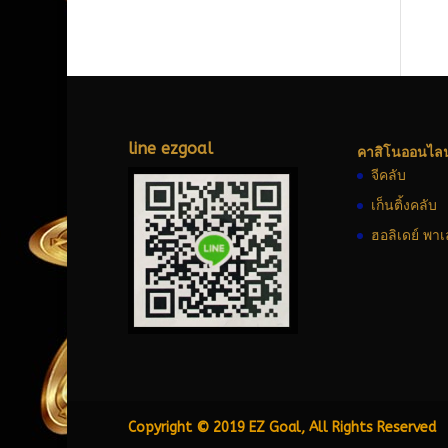
line ezgoal
คาสิโนออนไลน
จีคลับ
เก็นติ้งคลับ
ฮอลิเดย์ พา
Copyright © 2019 EZ Goal, All Rights Reserved