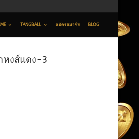
AME
TANGBALL
สมัครสมาชิก
BLOG
ญาหงส์แดง-3