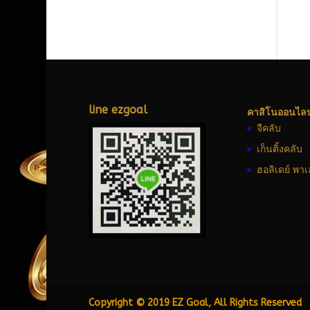
line ezgoal
คาสิโนออนไลน
จีคลับ
เก็นติ้งคลับ
ฮอลิเดย์ พา
Copyright © 2019 EZ Goal, All Rights Reserved