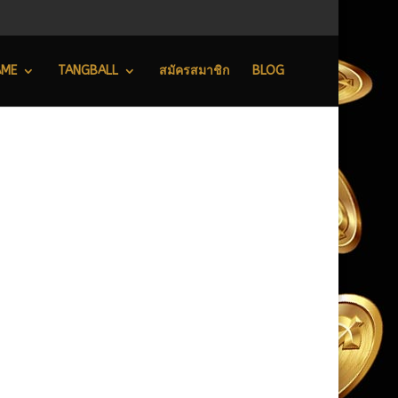
AME
TANGBALL
สมัครสมาชิก
BLOG