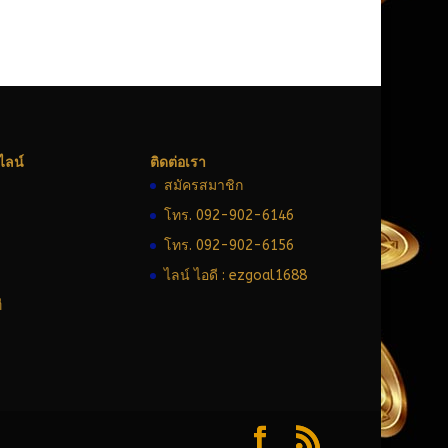
ลน์
ติดต่อเรา
สมัครสมาชิก
โทร. 092-902-6146
โทร. 092-902-6156
ไลน์ ไอดี : ezgoal1688
ี