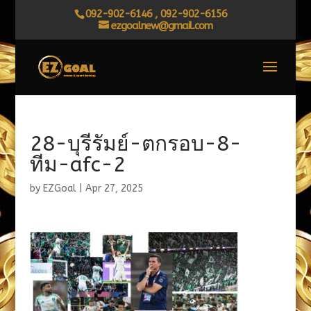
092-902-6146 , 092-902-6156
ezgoalnew@gmail.com
28-บุรีรัมย์-ตกรอบ-8-
ทีม-afc-2
by
EZGoal
|
Apr 27, 2025