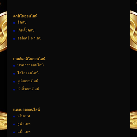
คาสิโนออนไลน์
จีคลับ
เก็นติ้งคลับ
ฮอลิเดย์ พาเลซ
เกมส์คาสิโนออนไลน์
บาคาร่าออนไลน์
ไฮโลออนไลน์
รูเล็ตออนไลน์
กำถั่วออนไลน์
แทงบอลออนไลน์
สโบเบท
ยูฟ่าเบท
แม็กเบท