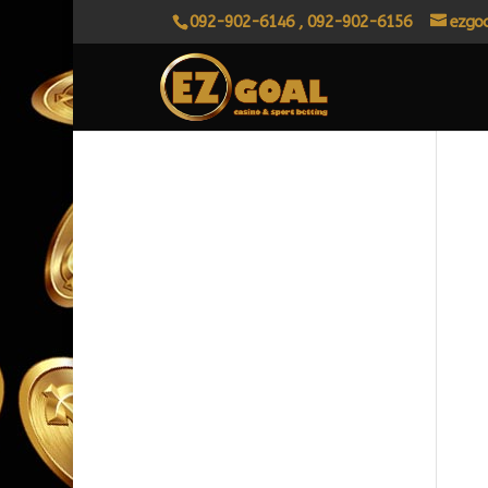
092-902-6146 , 092-902-6156
ezgo