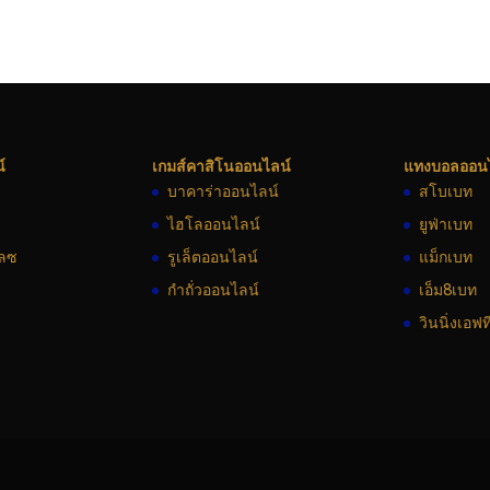
์
เกมส์คาสิโนออนไลน์
แทงบอลออนไ
บาคาร่าออนไลน์
สโบเบท
ไฮโลออนไลน์
ยูฟ่าเบท
เลซ
รูเล็ตออนไลน์
แม็กเบท
กำถั่วออนไลน์
เอ็ม8เบท
วินนิ่งเอฟท