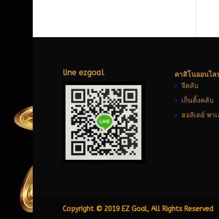
line ezgoal
คาสิโนออนไลน
จีคลับ
เก็นติ้งคลับ
ฮอลิเดย์ พา
Copyright © 2019 EZ Goal, All Rights Reserved