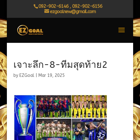
092-902-6146 , 092-902-6156
ezgoalnew@gmail.com
เจาะลึก-8-ทีมสุดท้าย2
by
EZGoal
|
Mar 19, 2025