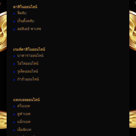
คาสิโนออนไลน์
จีคลับ
เก็นติ้งคลับ
ฮอลิเดย์ พาเลซ
เกมส์คาสิโนออนไลน์
บาคาร่าออนไลน์
ไฮโลออนไลน์
รูเล็ตออนไลน์
กำถั่วออนไลน์
แทงบอลออนไลน์
สโบเบท
ยูฟ่าเบท
แม็กเบท
เอ็ม8เบท