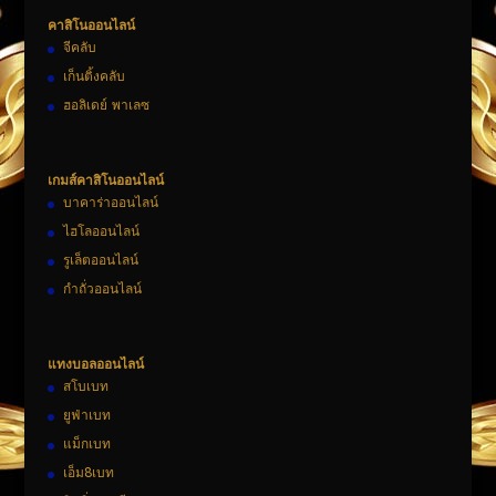
คาสิโนออนไลน์
จีคลับ
เก็นติ้งคลับ
ฮอลิเดย์ พาเลซ
เกมส์คาสิโนออนไลน์
บาคาร่าออนไลน์
ไฮโลออนไลน์
รูเล็ตออนไลน์
กำถั่วออนไลน์
แทงบอลออนไลน์
สโบเบท
ยูฟ่าเบท
แม็กเบท
เอ็ม8เบท