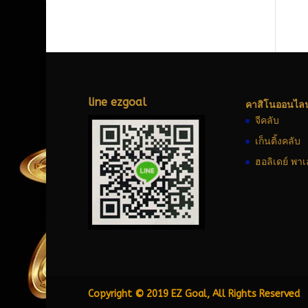
line ezgoal
คาสิโนออนไลน
จีคลับ
เก็นติ้งคลับ
ฮอลิเดย์ พา
Copyright © 2019 EZ Goal, All Rights Reserved