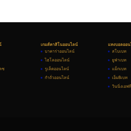
์
เกมส์คาสิโนออนไลน์
แทงบอลออนไ
บาคาร่าออนไลน์
สโบเบท
ไฮโลออนไลน์
ยูฟ่าเบท
เลซ
รูเล็ตออนไลน์
แม็กเบท
กำถั่วออนไลน์
เอ็ม8เบท
วินนิ่งเอฟท